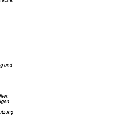
prache,
n
ng und
llen
ligen
utzung