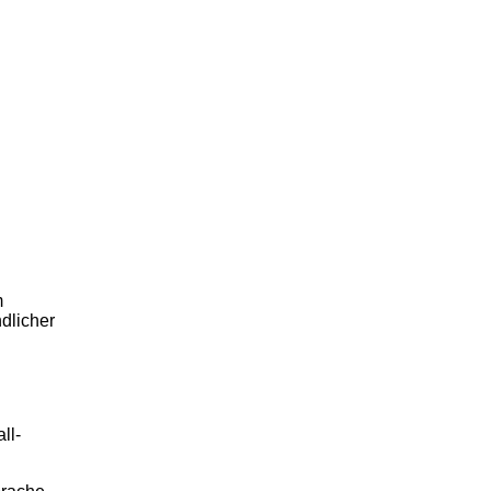
m
dlicher
ll-