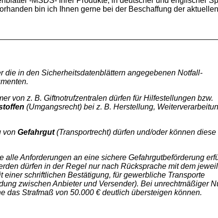
enblätter -MSDS- Ihrer Produkte, in deutscher und englischer S
 vorhanden bin ich Ihnen gerne bei der Beschaffung der aktuelle
r die in den Sicherheitsdatenblättern angegebenen Notfall-
umenten.
on z. B. Giftnotrufzentralen dürfen für Hilfestellungen bzw.
stoffen
(Umgangsrecht) bei z. B. Herstellung, Weiterverarbeitu
g von
Gefahrgut
(Transportrecht) dürfen und/oder können diese
 alle Anforderungen an eine sichere Gefahrgutbeförderung erfü
erden dürfen in der Regel nur nach Rücksprache mit dem jewei
t einer schriftlichen Bestätigung, für gewerbliche Transporte
dung zwischen Anbieter und Versender). Bei unrechtmäßiger N
e das Strafmaß von 50.000 € deutlich übersteigen können.